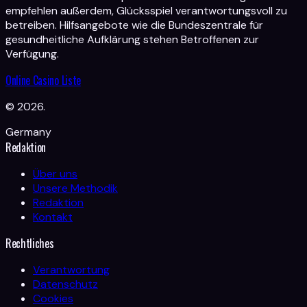
empfehlen außerdem, Glücksspiel verantwortungsvoll zu
betreiben. Hilfsangebote wie die Bundeszentrale für
gesundheitliche Aufklärung stehen Betroffenen zur
Verfügung.
Online Casino Liste
© 2026.
Germany
Redaktion
Über uns
Unsere Methodik
Redaktion
Kontakt
Rechtliches
Verantwortung
Datenschutz
Cookies