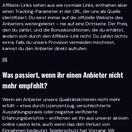
Affiliate-Links sehen aus wie normale Links, enthalten aber
einen Tracking-Parameter in der URL, der uns als Quelle
identifiziert. Du wirst immer auf die offizielle Website des
Anbieters weitergeleitet – nie auf eine Drittseite. Der Preis,
den du zahlst, und die Bonuskonditionen, die du erhältst,
ändern sich durch den Affiliate-Link nicht. Du zahlst nichts
extra. Falls du unsere Provision vermeiden möchtest,
kannst du den Anbieter direkt aufrufen.
06
Was passiert, wenn ihr einen Anbieter nicht
mehr empfehlt?
Wenn ein Anbieter unsere Qualitätskriterien nicht mehr
erfüllt – etwa durch Lizenzentzug, verschlechterte
Auszahlungspraxis oder negative verifizierte
Erfahrungsberichte – entfernen wir ihn aus unserer aktiven
online casino liste, auch wenn das den Verlust von
Einnahmen bedeutet. Spielerschutz hat Vorrang. Wir