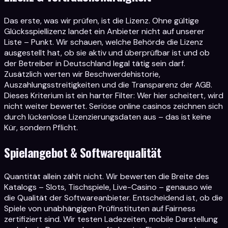
Das erste, was wir prüfen, ist die Lizenz. Ohne gültige
Glücksspiellizenz landet ein Anbieter nicht auf unserer
Liste – Punkt. Wir schauen, welche Behörde die Lizenz
ausgestellt hat, ob sie aktiv und überprüfbar ist und ob
der Betreiber in Deutschland legal tätig sein darf.
Zusätzlich werten wir Beschwerdehistorie,
Auszahlungsstreitigkeiten und die Transparenz der AGB.
Dieses Kriterium ist ein harter Filter: Wer hier scheitert, wird
nicht weiter bewertet. Seriöse online casinos zeichnen sich
durch lückenlose Lizenzierungsdaten aus – das ist keine
Kür, sondern Pflicht.
Spielangebot & Softwarequalität
Quantität allein zählt nicht. Wir bewerten die Breite des
Katalogs – Slots, Tischspiele, Live-Casino – genauso wie
die Qualität der Softwareanbieter. Entscheidend ist, ob die
Spiele von unabhängigen Prüfinstituten auf Fairness
zertifiziert sind. Wir testen Ladezeiten, mobile Darstellung